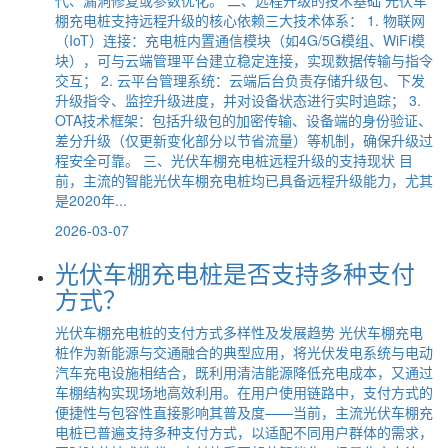
棚充电桩支持远程升级的核心依赖三大技术体系： 1. 物联网
（IoT）连接：充电桩内置通信模块（如4G/5G模组、WiFi模
块），可与云端管理平台建立稳定连接，实现数据传输与指令
交互； 2. 云平台管理系统：云端后台负责存储升级包、下发
升级指令、监控升级进度，并对设备状态进行实时追踪； 3.
OTA技术框架：包括升级包的加密传输、设备端的身份验证、
差分升级（仅更新变化部分以节省流量）等机制，确保升级过
程安全可靠。 三、光伏车棚充电桩远程升级的支持现状 目
前，主流的智能光伏车棚充电桩均已具备远程升级能力，尤其
是2020年...
2026-03-07
光伏车棚充电桩是否支持多种支付
方式？
光伏车棚充电桩的支付方式多样性及发展趋势 光伏车棚充电
桩作为新能源与交通融合的典型应用，将光伏发电系统与电动
汽车充电设施相结合，既利用清洁能源降低充电成本，又通过
车棚结构实现场地高效利用。在用户使用链路中，支付方式的
便捷性与包容性直接影响其普及度——当前，主流光伏车棚充
电桩已普遍支持多种支付方式，以适配不同用户群体的需求，