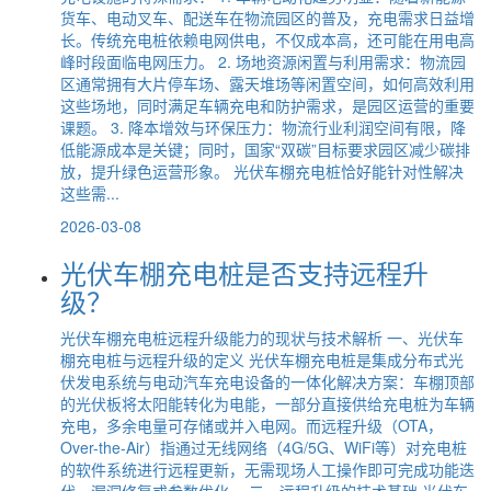
货车、电动叉车、配送车在物流园区的普及，充电需求日益增
长。传统充电桩依赖电网供电，不仅成本高，还可能在用电高
峰时段面临电网压力。 2. 场地资源闲置与利用需求：物流园
区通常拥有大片停车场、露天堆场等闲置空间，如何高效利用
这些场地，同时满足车辆充电和防护需求，是园区运营的重要
课题。 3. 降本增效与环保压力：物流行业利润空间有限，降
低能源成本是关键；同时，国家“双碳”目标要求园区减少碳排
放，提升绿色运营形象。 光伏车棚充电桩恰好能针对性解决
这些需...
2026-03-08
光伏车棚充电桩是否支持远程升
级？
光伏车棚充电桩远程升级能力的现状与技术解析 一、光伏车
棚充电桩与远程升级的定义 光伏车棚充电桩是集成分布式光
伏发电系统与电动汽车充电设备的一体化解决方案：车棚顶部
的光伏板将太阳能转化为电能，一部分直接供给充电桩为车辆
充电，多余电量可存储或并入电网。而远程升级（OTA，
Over-the-Air）指通过无线网络（4G/5G、WiFi等）对充电桩
的软件系统进行远程更新，无需现场人工操作即可完成功能迭
代、漏洞修复或参数优化。 二、远程升级的技术基础 光伏车