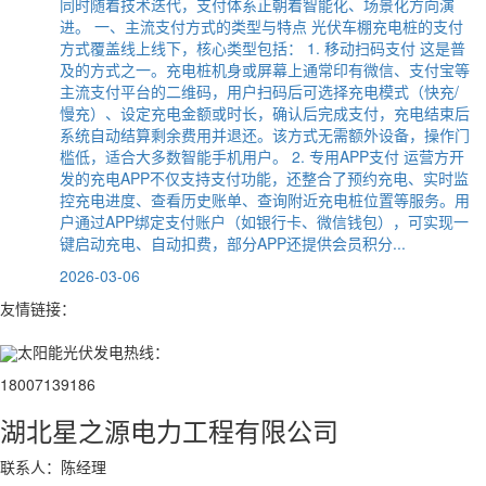
同时随着技术迭代，支付体系正朝着智能化、场景化方向演
进。 一、主流支付方式的类型与特点 光伏车棚充电桩的支付
方式覆盖线上线下，核心类型包括： 1. 移动扫码支付 这是普
及的方式之一。充电桩机身或屏幕上通常印有微信、支付宝等
主流支付平台的二维码，用户扫码后可选择充电模式（快充/
慢充）、设定充电金额或时长，确认后完成支付，充电结束后
系统自动结算剩余费用并退还。该方式无需额外设备，操作门
槛低，适合大多数智能手机用户。 2. 专用APP支付 运营方开
发的充电APP不仅支持支付功能，还整合了预约充电、实时监
控充电进度、查看历史账单、查询附近充电桩位置等服务。用
户通过APP绑定支付账户（如银行卡、微信钱包），可实现一
键启动充电、自动扣费，部分APP还提供会员积分...
2026-03-06
友情链接：
太阳能光伏发电热线：
18007139186
湖北星之源电力工程有限公司
联系人：陈经理